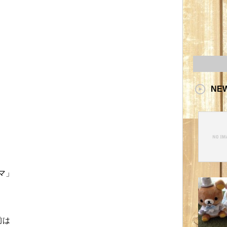
NE
マ」
前は