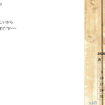
？
しいから
^)/~~~
202
月
3
10
17
24
31
« 6月