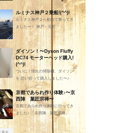
ルミナス神戸２乗船!(^^)!
ルミナス神戸２へ初めて乗ってき
ましたー！ 神戸・元町
ダイソン！〜Dyson Fluffy
DC74 モーターヘッド購入!
(^^)!
ついに！憧れの掃除機、ダイソン
を 思い切って購入しました〜♪
京都であられ作り体験♪〜京
西陣 菓匠宗禅〜
京都であられ作り体験に行ってき
ました♪ 「京西陣 菓匠宗禅」
と見る