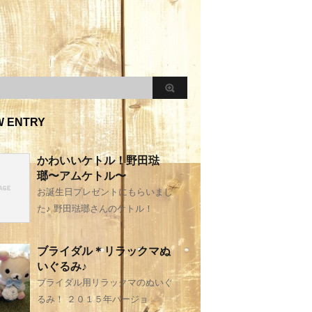
W ENTRY
かわいいケトル！野田琺
瑯〜アムケトル〜
お誕生日プレゼントにもらいまし
た♪ 野田琺瑯さんのケトル！
ブライダル＊リラックマぬ
いぐるみ♪
ブライダル用リラックマのぬいぐ
るみ！ ２０１５年バージョ