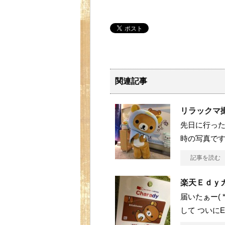
関連記事
リラックマ
先日に行った
時の写真です(∩
記事を読む
楽天Ｅｄｙ
届いたぁー( 
して ついにE