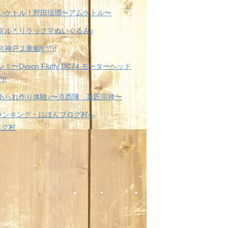
いケトル！野田琺瑯〜アムケトル〜
ダル＊リラックマぬいぐるみ♪
神戸２乗船!(^^)!
！〜Dyson Fluffy DC74 モーターヘッド
)!
あられ作り体験♪〜京西陣 菓匠宗禅〜
ログ村