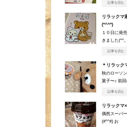
記事を読む
リラックマ
(*^^*)
１０日に発売
きました(*^。
記事を読む
＊リラック
秋のローソン
菓子〜♪ 前
記事を読む
リラックマ×
偶然スーパー
(#^^#) お