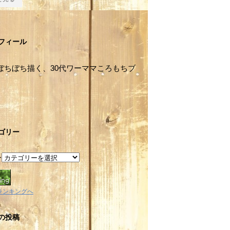
フィール
ぼちぼち描く、30代ワーママころもちブ
。
ゴリー
ー
ランキングへ
の投稿