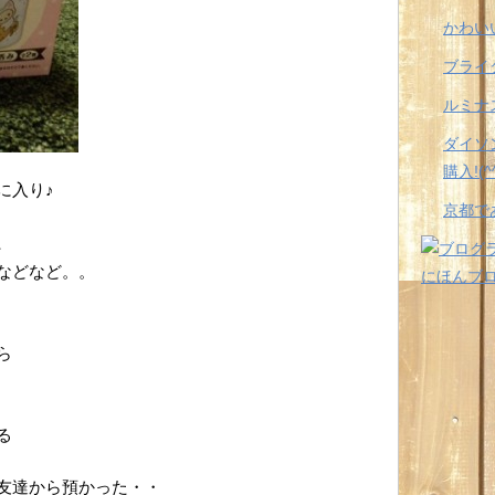
かわい
ブライ
ルミナス
ダイソン
購入!(^^
に入り♪
京都で
、
などなど。。
にほんブ
ら
る
友達から預かった・・