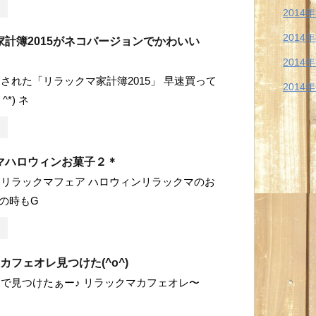
2014
2014
家計簿2015がネコバージョンでかわいい
2014
された「リラックマ家計簿2015」 早速買って
2014
^*) ネ
マハロウィンお菓子２＊
リラックマフェア ハロウィンリラックマのお
回の時もG
カフェオレ見つけた(^o^)
で見つけたぁー♪ リラックマカフェオレ〜