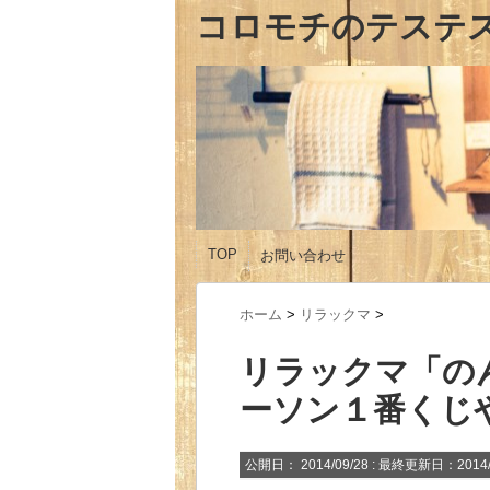
コロモチのテステ
TOP
お問い合わせ
ホーム
>
リラックマ
>
リラックマ「の
ーソン１番くじ
公開日：
2014/09/28
: 最終更新日：2014/