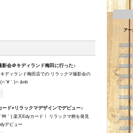
アー
2015
2015
撮影会＠キディランド梅田に行った♪
2015
キディランド梅田店での リラックマ撮影会の
2015
´∀｀)∩ &nb
2015
2015
2014
カード×リラックマデザインでデビュー♪
*´艸｀) 楽天Edyカード！ リラックマ柄を発見
2014
dyデビュー
2014