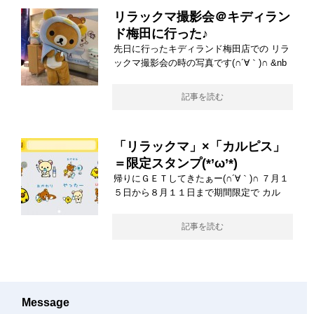
リラックマ撮影会＠キディラン
ド梅田に行った♪
先日に行ったキディランド梅田店での リラ
ックマ撮影会の時の写真です(∩´∀｀)∩ &nb
記事を読む
「リラックマ」×「カルピス」
＝限定スタンプ(*’ω’*)
帰りにＧＥＴしてきたぁー(∩´∀｀)∩ ７月１
５日から８月１１日まで期間限定で カル
記事を読む
Message