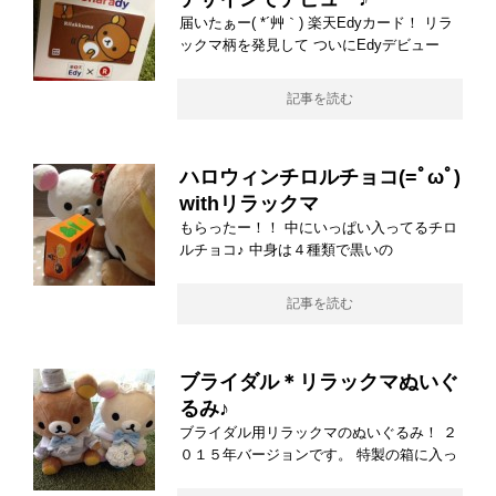
届いたぁー( *´艸｀) 楽天Edyカード！ リラ
ックマ柄を発見して ついにEdyデビュー
記事を読む
ハロウィンチロルチョコ(=ﾟωﾟ)
withリラックマ
もらったー！！ 中にいっぱい入ってるチロ
ルチョコ♪ 中身は４種類で黒いの
記事を読む
ブライダル＊リラックマぬいぐ
るみ♪
ブライダル用リラックマのぬいぐるみ！ ２
０１５年バージョンです。 特製の箱に入っ