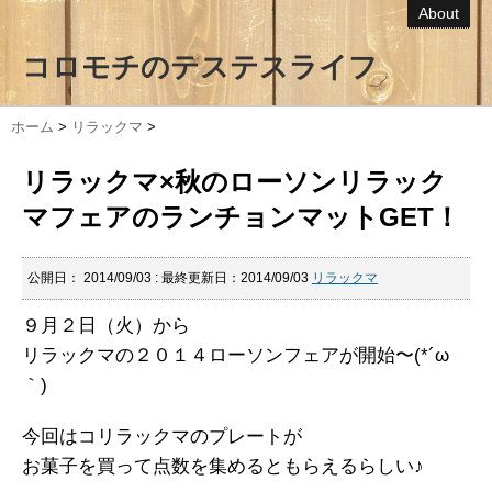
About
コロモチのテステスライフ
ホーム
>
リラックマ
>
リラックマ×秋のローソンリラック
マフェアのランチョンマットGET！
公開日：
2014/09/03
: 最終更新日：2014/09/03
リラックマ
９月２日（火）から
リラックマの２０１４ローソンフェアが開始〜(*´ω
｀)
今回はコリラックマのプレートが
お菓子を買って点数を集めるともらえるらしい♪