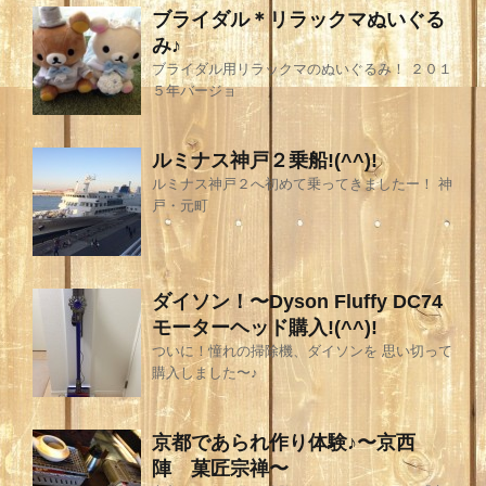
ブライダル＊リラックマぬいぐる
み♪
ブライダル用リラックマのぬいぐるみ！ ２０１
５年バージョ
ルミナス神戸２乗船!(^^)!
ルミナス神戸２へ初めて乗ってきましたー！ 神
戸・元町
ダイソン！〜Dyson Fluffy DC74
モーターヘッド購入!(^^)!
ついに！憧れの掃除機、ダイソンを 思い切って
購入しました〜♪
京都であられ作り体験♪〜京西
陣 菓匠宗禅〜