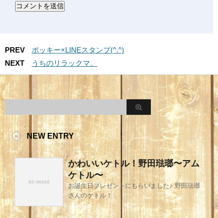
PREV
ポッキー×LINEスタンプ(^.^)
NEXT
うちのリラックマ。
NEW ENTRY
かわいいケトル！野田琺瑯〜アム
ケトル〜
お誕生日プレゼントにもらいました♪ 野田琺瑯
さんのケトル！