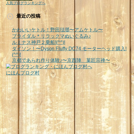
人気ブログランキングへ
最近の投稿
かわいいケトル！野田琺瑯〜アムケトル〜
ブライダル＊リラックマぬいぐるみ♪
ルミナス神戸２乗船!(^^)!
ダイソン！〜Dyson Fluffy DC74 モーターヘッド購入!
(^^)!
京都であられ作り体験♪〜京西陣 菓匠宗禅〜
にほんブログ村