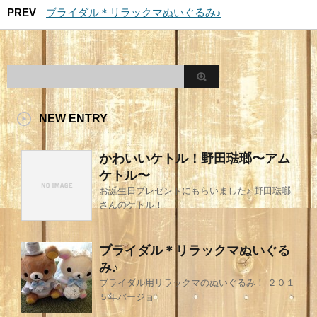
PREV
ブライダル＊リラックマぬいぐるみ♪
NEW ENTRY
かわいいケトル！野田琺瑯〜アム
ケトル〜
お誕生日プレゼントにもらいました♪ 野田琺瑯
さんのケトル！
ブライダル＊リラックマぬいぐる
み♪
ブライダル用リラックマのぬいぐるみ！ ２０１
５年バージョ