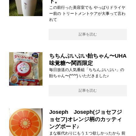
ト。
この前行った美容室でも やっぱりドライヤ
ー前の トリートメントケアが大事って言わ
れて
記事を読む
ちちんぷいぷい飴ちゃん〜UHA
味覚糖〜関西限定
毎日放送の人気番組「ちちんぷいぷい」の
飴ちゃん〜(*^^*) いただきました♪
記事を読む
Joseph Joseph(ジョセフジ
ョセフ)オレンジ柄のカッティ
ングボード♪
まな板代わりにもう１つ欲しかったから 前