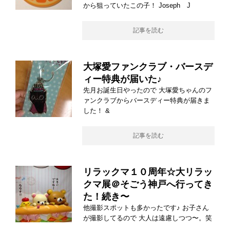
から狙っていたこの子！ Joseph J
記事を読む
大塚愛ファンクラブ・バースデ
ィー特典が届いた♪
先月お誕生日やったので 大塚愛ちゃんのフ
ァンクラブからバースディー特典が届きま
した！ &
記事を読む
リラックマ１０周年☆大リラッ
クマ展＠そごう神戸へ行ってき
た！続き〜
他撮影スポットも多かったです♪ お子さん
が撮影してるので 大人は遠慮しつつ〜。笑