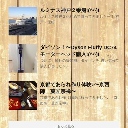
ルミナス神戸２乗船!(^^)!
ルミナス神戸２へ初めて乗ってきましたー！ 神
戸・元町
ダイソン！〜Dyson Fluffy DC74
モーターヘッド購入!(^^)!
ついに！憧れの掃除機、ダイソンを 思い切って
購入しました〜♪
京都であられ作り体験♪〜京西
陣 菓匠宗禅〜
京都であられ作り体験に行ってきました♪ 「京
西陣 菓匠宗禅」
→もっと見る