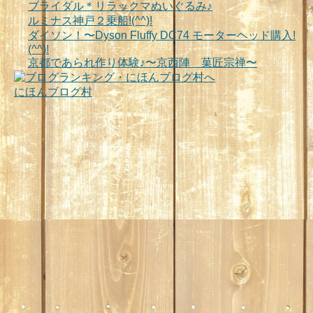
ブライダル＊リラックマぬいぐるみ♪
ルミナス神戸２乗船!(^^)!
ダイソン！〜Dyson Fluffy DC74 モーターヘッド購入!
(^^)!
京都であられ作り体験♪〜京西陣 菓匠宗禅〜
にほんブログ村