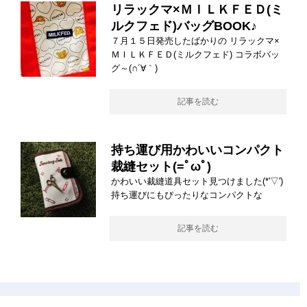
リラックマ×ＭＩＬＫＦＥＤ(ミ
ルクフェド)バッグBOOK♪
７月１５日発売したばかりの リラックマ×
ＭＩＬＫＦＥＤ(ミルクフェド) コラボバッ
グ～(∩´∀｀)
記事を読む
持ち運び用かわいいコンパクト
裁縫セット(=ﾟωﾟ)
かわいい裁縫道具セット見つけました(*'▽')
持ち運びにもぴったりなコンパクトな
記事を読む