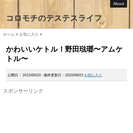
About
コロモチのテステスライフ
ホーム
>
お気に入り
>
かわいいケトル！野田琺瑯〜アムケ
トル〜
公開日：
2015/06/20
: 最終更新日：2020/08/23
お気に入り
スポンサーリンク