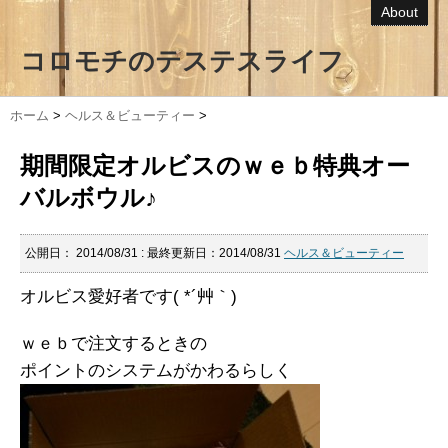
About
コロモチのテステスライフ
ホーム
>
ヘルス＆ビューティー
>
期間限定オルビスのｗｅｂ特典オー
バルボウル♪
公開日：
2014/08/31
: 最終更新日：2014/08/31
ヘルス＆ビューティー
オルビス愛好者です( *´艸｀)
ｗｅｂで注文するときの
ポイントのシステムがかわるらしく