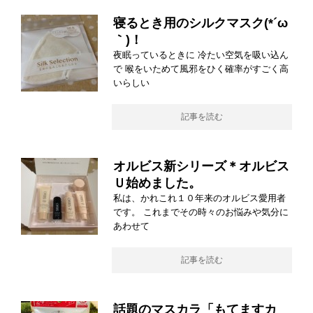
寝るとき用のシルクマスク(*´ω
｀)！
夜眠っているときに 冷たい空気を吸い込ん
で 喉をいためて風邪をひく確率がすごく高
いらしい
記事を読む
オルビス新シリーズ＊オルビス
Ｕ始めました。
私は、かれこれ１０年来のオルビス愛用者
です。 これまでその時々のお悩みや気分に
あわせて
記事を読む
話題のマスカラ「もてますカ