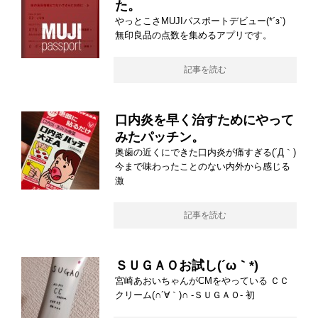
た。
やっとこさMUJIパスポートデビュー(*´з`)
無印良品の点数を集めるアプリです。
記事を読む
口内炎を早く治すためにやって
みたパッチン。
奥歯の近くにできた口内炎が痛すぎる(´Д｀)
今まで味わったことのない内外から感じる
激
記事を読む
ＳＵＧＡＯお試し(´ω｀*)
宮崎あおいちゃんがCMをやっている ＣＣ
クリーム(∩´∀｀)∩ -ＳＵＧＡＯ- 初