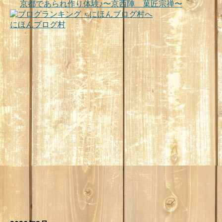
京都であられ作り体験♪〜京西陣 菓匠宗禅〜
にほんブログ村