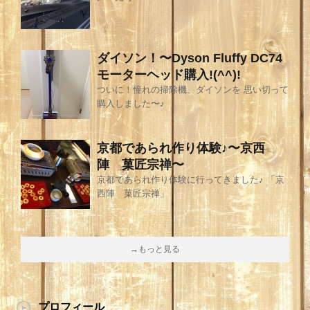
ダイソン！〜Dyson Fluffy DC74
モーターヘッド購入!(^^)!
ついに！憧れの掃除機、ダイソンを 思い切って
購入しました〜♪
京都であられ作り体験♪〜京西
陣 菓匠宗禅〜
京都であられ作り体験に行ってきました♪ 「京
西陣 菓匠宗禅」
→もっと見る
プロフィール