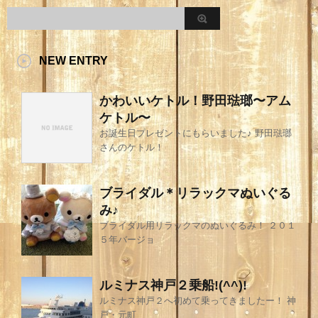
NEW ENTRY
かわいいケトル！野田琺瑯〜アム
ケトル〜
お誕生日プレゼントにもらいました♪ 野田琺瑯
さんのケトル！
ブライダル＊リラックマぬいぐる
み♪
ブライダル用リラックマのぬいぐるみ！ ２０１
５年バージョ
ルミナス神戸２乗船!(^^)!
ルミナス神戸２へ初めて乗ってきましたー！ 神
戸・元町