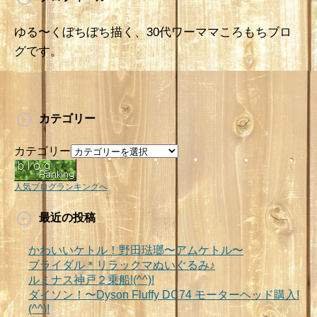
ゆる〜くぼちぼち描く、30代ワーママころもちブロ
グです。
カテゴリー
カテゴリー
人気ブログランキングへ
最近の投稿
かわいいケトル！野田琺瑯〜アムケトル〜
ブライダル＊リラックマぬいぐるみ♪
ルミナス神戸２乗船!(^^)!
ダイソン！〜Dyson Fluffy DC74 モーターヘッド購入!
(^^)!