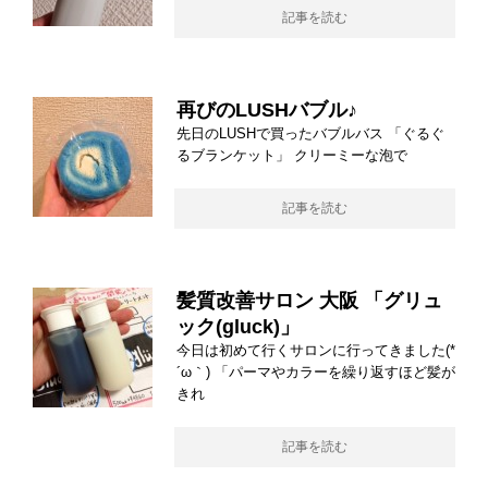
記事を読む
再びのLUSHバブル♪
先日のLUSHで買ったバブルバス 「ぐるぐ
るブランケット」 クリーミーな泡で
記事を読む
髪質改善サロン 大阪 「グリュ
ック(gluck)」
今日は初めて行くサロンに行ってきました(*
´ω｀) 「パーマやカラーを繰り返すほど髪が
きれ
記事を読む