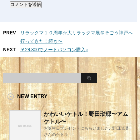
PREV
リラックマ１０周年☆大リラックマ展＠そごう神戸へ
行ってきた！続き〜
NEXT
￥29.800でノートパソコン購入♪
NEW ENTRY
かわいいケトル！野田琺瑯〜アム
ケトル〜
お誕生日プレゼントにもらいました♪ 野田琺瑯
さんのケトル！