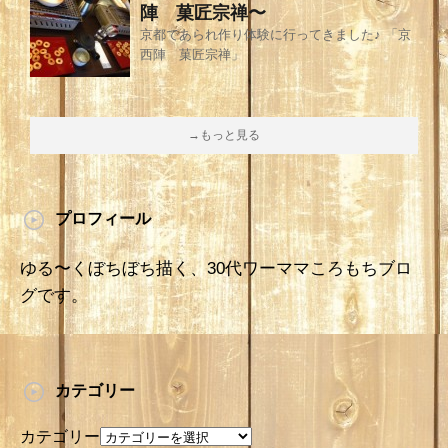
陣 菓匠宗禅〜
京都であられ作り体験に行ってきました♪ 「京
西陣 菓匠宗禅」
→もっと見る
プロフィール
ゆる〜くぼちぼち描く、30代ワーママころもちブロ
グです。
カテゴリー
カテゴリー