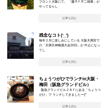
フロント大阪にて。 「藤子Ｆ不二雄展」が
やってるらし
記事を読む
残念なコト(‘_’)
毎年２月に楽しみにしている 大阪天満宮で
の「天満天神梅酒大会2015」が 中止になっ
てし
記事を読む
ちょうつがひでランチin大阪・
梅田（阪急グランドビル）
阪急グランドビル２８Ｆにある「ちょうつ
がひ」で ランチしてきましたー(*'
記事を読む