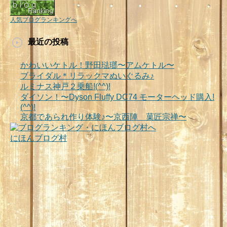
人気ブログランキングへ
最近の投稿
かわいいケトル！野田琺瑯〜アムケトル〜
ブライダル＊リラックマぬいぐるみ♪
ルミナス神戸２乗船!(^^)!
ダイソン！〜Dyson Fluffy DC74 モーターヘッド購入!
(^^)!
京都であられ作り体験♪〜京西陣 菓匠宗禅〜
にほんブログ村