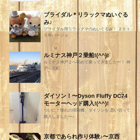
ブライダル＊リラックマぬいぐる
み♪
ブライダル用リラックマのぬいぐるみ！ ２０１
５年バージョ
ルミナス神戸２乗船!(^^)!
ルミナス神戸２へ初めて乗ってきましたー！ 神
戸・元町
ダイソン！〜Dyson Fluffy DC74
モーターヘッド購入!(^^)!
ついに！憧れの掃除機、ダイソンを 思い切って
購入しました〜♪
京都であられ作り体験♪〜京西