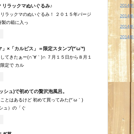
2014
＊リラックマぬいぐるみ♪
リラックマのぬいぐるみ！ ２０１５年バージ
2014
特製の箱に入っ
2014
2014
」×「カルピス」＝限定スタンプ(*’ω’*)
してきたぁー(∩´∀｀)∩ ７月１５日から８月１
限定で カル
ラッシュ)で初めての贅沢泡風呂。
ことはあるけど 初めて買ってみた(*´ω｀)
ッシュ）の「ぐ