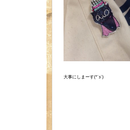
大事にしまーす(*´з`)