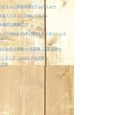
いケトル！野田琺瑯〜アムケトル〜
ダル＊リラックマぬいぐるみ♪
神戸２乗船!(^^)!
！〜Dyson Fluffy DC74 モーターヘッド
)!
あられ作り体験♪〜京西陣 菓匠宗禅〜
ログ村