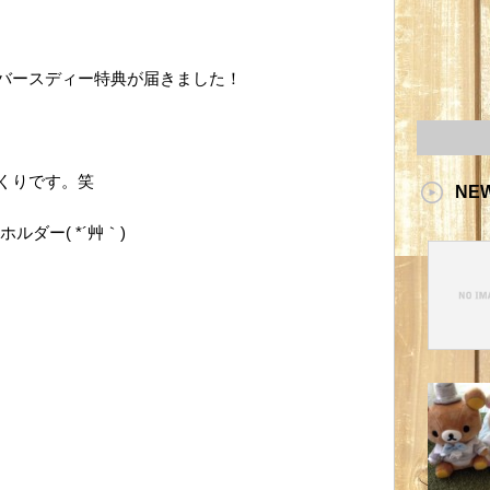
バースディー特典が届きました！
くりです。笑
NE
ルダー( *´艸｀)