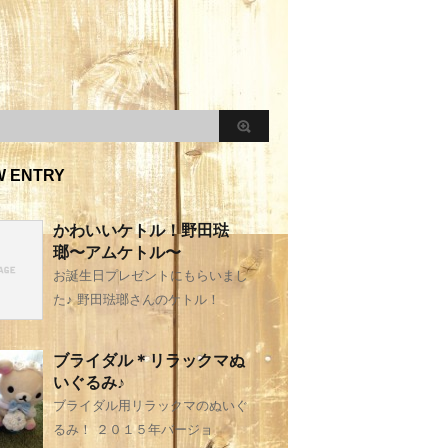
W ENTRY
かわいいケトル！野田琺
瑯〜アムケトル〜
お誕生日プレゼントにもらいまし
た♪ 野田琺瑯さんのケトル！
ブライダル＊リラックマぬ
いぐるみ♪
ブライダル用リラックマのぬいぐ
るみ！ ２０１５年バージョ