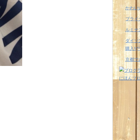
かわい
ブライ
ルミナス
ダイソン
購入!(^^
京都で
にほんブ