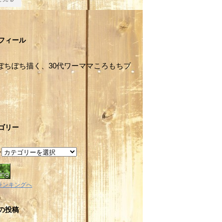
フィール
ぼちぼち描く、30代ワーママころもちブ
。
ゴリー
ー
ランキングへ
の投稿