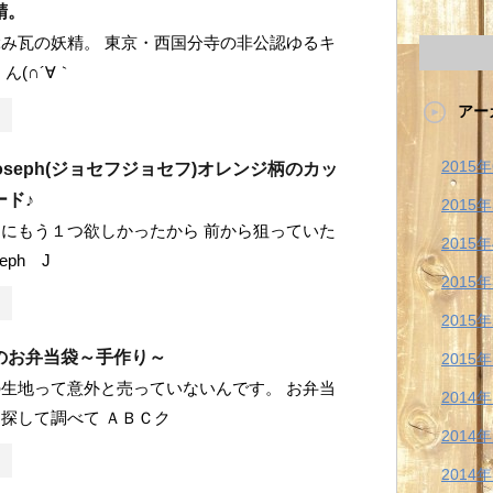
精。
み瓦の妖精。 東京・西国分寺の非公認ゆるキ
ん(∩´∀｀
アー
2015
 Joseph(ジョセフジョセフ)オレンジ柄のカッ
ード♪
2015
にもう１つ欲しかったから 前から狙っていた
2015
eph J
2015
2015
のお弁当袋～手作り～
2015
生地って意外と売っていないんです。 お弁当
2014
探して調べて ＡＢＣク
2014
2014