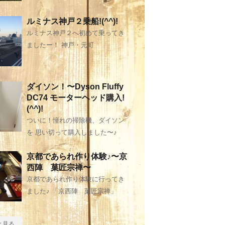
ルミナス神戸２乗船!(^^)!
ルミナス神戸２へ初めて乗ってき
ましたー！ 神戸・元町
ダイソン！〜Dyson Fluffy
DC74 モーターヘッド購入!
(^^)!
ついに！憧れの掃除機、ダイソン
を 思い切って購入しました〜♪
京都であられ作り体験♪〜京
西陣 菓匠宗禅〜
京都であられ作り体験に行ってき
ました♪ 「京西陣 菓匠宗禅」
と見る